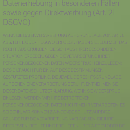
Datenerhebung in besonderen Fällen
sowie gegen Direktwerbung (Art. 21
DSGVO)
WENN DIE DATENVERARBEITUNG AUF GRUNDLAGE VON ART. 6
ABS. 1 LIT. E ODER F DSGVO ERFOLGT, HABEN SIE JEDERZEIT DAS
RECHT, AUS GRÜNDEN, DIE SICH AUS IHRER BESONDEREN
SITUATION ERGEBEN, GEGEN DIE VERARBEITUNG IHRER
PERSONENBEZOGENEN DATEN WIDERSPRUCH EINZULEGEN;
DIES GILT AUCH FÜR EIN AUF DIESE BESTIMMUNGEN
GESTÜTZTES PROFILING. DIE JEWEILIGE RECHTSGRUNDLAGE,
AUF DENEN EINE VERARBEITUNG BERUHT, ENTNEHMEN SIE
DIESER DATENSCHUTZERKLÄRUNG. WENN SIE WIDERSPRUCH
EINLEGEN, WERDEN WIR IHRE BETROFFENEN
PERSONENBEZOGENEN DATEN NICHT MEHR VERARBEITEN, ES
SEI DENN, WIR KÖNNEN ZWINGENDE SCHUTZWÜRDIGE
GRÜNDE FÜR DIE VERARBEITUNG NACHWEISEN, DIE IHRE
INTERESSEN, RECHTE UND FREIHEITEN ÜBERWIEGEN ODER DIE