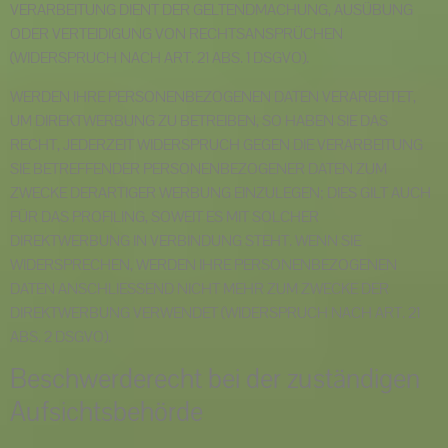
VERARBEITUNG DIENT DER GELTENDMACHUNG, AUSÜBUNG
ODER VERTEIDIGUNG VON RECHTSANSPRÜCHEN
(WIDERSPRUCH NACH ART. 21 ABS. 1 DSGVO).
WERDEN IHRE PERSONENBEZOGENEN DATEN VERARBEITET,
UM DIREKTWERBUNG ZU BETREIBEN, SO HABEN SIE DAS
RECHT, JEDERZEIT WIDERSPRUCH GEGEN DIE VERARBEITUNG
SIE BETREFFENDER PERSONENBEZOGENER DATEN ZUM
ZWECKE DERARTIGER WERBUNG EINZULEGEN; DIES GILT AUCH
FÜR DAS PROFILING, SOWEIT ES MIT SOLCHER
DIREKTWERBUNG IN VERBINDUNG STEHT. WENN SIE
WIDERSPRECHEN, WERDEN IHRE PERSONENBEZOGENEN
DATEN ANSCHLIESSEND NICHT MEHR ZUM ZWECKE DER
DIREKTWERBUNG VERWENDET (WIDERSPRUCH NACH ART. 21
ABS. 2 DSGVO).
Beschwerde­recht bei der zuständigen
Aufsichts­behörde