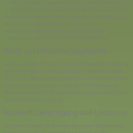
Im Falle von Verstößen gegen die DSGVO steht den Betroffenen ein
Beschwerderecht bei einer Aufsichtsbehörde, insbesondere in dem
Mitgliedstaat ihres gewöhnlichen Aufenthalts, ihres Arbeitsplatzes
oder des Orts des mutmaßlichen Verstoßes zu. Das
Beschwerderecht besteht unbeschadet anderweitiger
verwaltungsrechtlicher oder gerichtlicher Rechtsbehelfe.
Recht auf Daten­übertrag­barkeit
Sie haben das Recht, Daten, die wir auf Grundlage Ihrer Einwilligung
oder in Erfüllung eines Vertrags automatisiert verarbeiten, an sich
oder an einen Dritten in einem gängigen, maschinenlesbaren Format
aushändigen zu lassen. Sofern Sie die direkte Übertragung der
Daten an einen anderen Verantwortlichen verlangen, erfolgt dies nur,
soweit es technisch machbar ist.
Auskunft, Berichtigung und Löschung
Sie haben im Rahmen der geltenden gesetzlichen Bestimmungen
jederzeit das Recht auf unentgeltliche Auskunft über Ihre